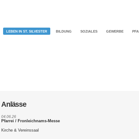
LEBEN IN ST. SILVESTER
BILDUNG
SOZIALES
GEWERBE
PFA
Anlässe
04.06.26
Pfarrei / Fronleichnams-Messe
Kirche & Vereinssaal