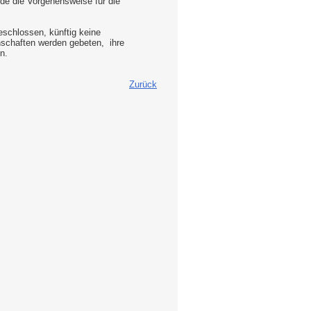
de die Vorgehensweise für die
eschlossen, künftig keine
schaften werden gebeten, ihre
n.
Zurück