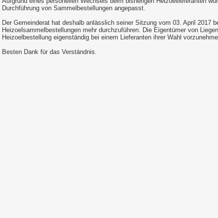
Aufgrund eines personellen Wechsels beim bisherigen Heizoellieferanten wur
Durchführung von Sammelbestellungen angepasst.
Der Gemeinderat hat deshalb anlässlich seiner Sitzung vom 03. April 2017 b
Heizoelsammelbestellungen mehr durchzuführen. Die Eigentümer von Liegen
Heizoelbestellung
eigenständig
bei einem Lieferanten ihrer Wahl vorzunehme
Besten Dank für das Verständnis.