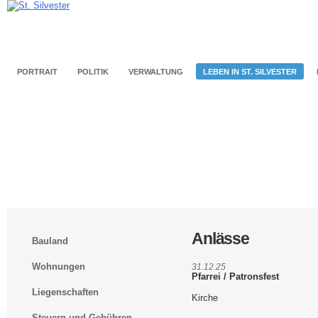
PORTRAIT
POLITIK
VERWALTUNG
LEBEN IN ST. SILVESTER
Anlässe
Bauland
Wohnungen
31.12.25
Pfarrei / Patronsfest
Liegenschaften
Kirche
Steuern und Gebühren