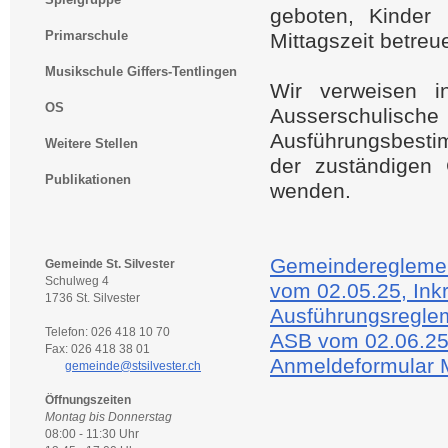
geboten, Kinder 
Primarschule
Mittagszeit betreu
Musikschule Giffers-Tentlingen
Wir verweisen i
OS
Ausserschulis
Ausführungsbesti
Weitere Stellen
der zuständigen
Publikationen
wenden.
Gemeindereglemen
Gemeinde St. Silvester
Schulweg 4
vom 02.05.25, Inkr
1736 St. Silvester
Ausführungsregle
Telefon: 026 418 10 70
ASB vom 02.06.25,
Fax: 026 418 38 01
Anmeldeformular M
gemeinde@stsilvester.ch
Öffnungszeiten
Montag bis Donnerstag
08:00 - 11:30 Uhr